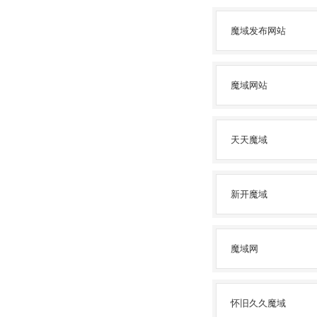
魔域发布网站
魔域网站
天天魔域
新开魔域
魔域网
怀旧久久魔域