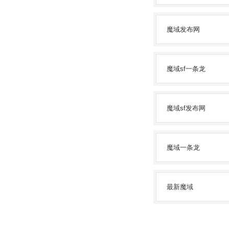
魔域发布网
魔域sf一条龙
魔域sf发布网
魔域一条龙
最新魔域