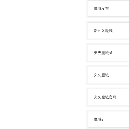
魔域发布
新久久魔域
天天魔域sf
久久魔域
久久魔域官网
魔域sf